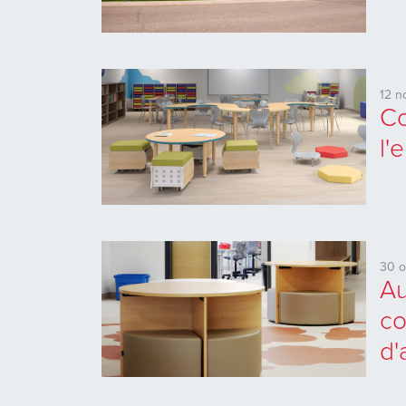
12 
Co
l'
30 o
Au
co
d'