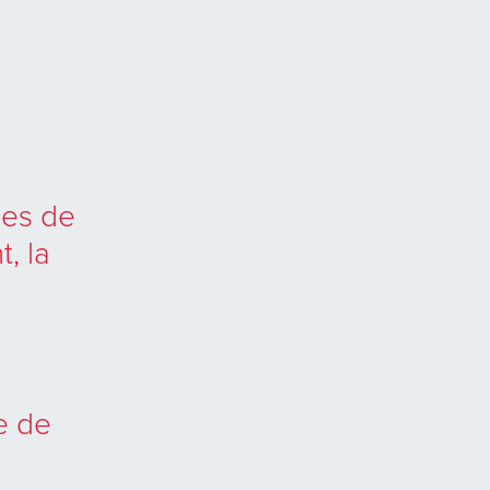
ies de
, la
e de