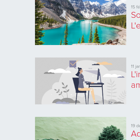
15 f
So
L'
11 j
L'
am
19 
Ad