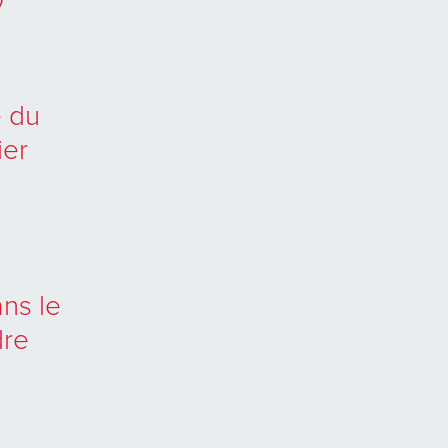
e du
ier
ns le
dre