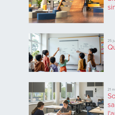
si
25 j
Qu
21 m
So
sa
l'