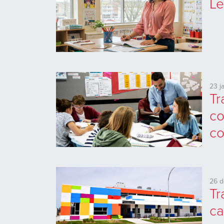
Le
23 j
Tr
co
co
26 
Tr
ca