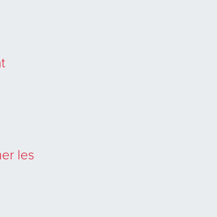
t
mer les