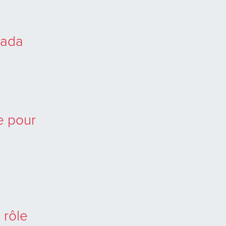
nada
e pour
s
 rôle