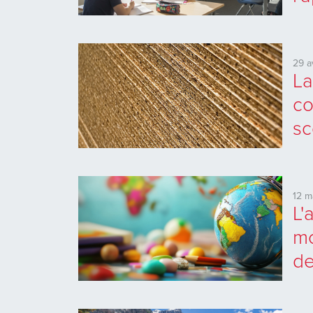
29 a
La
co
sc
12 m
L'
mo
de