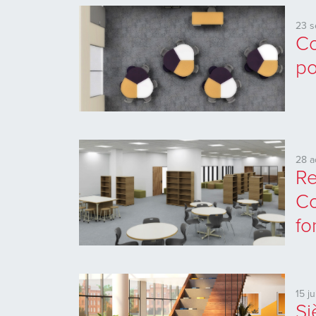
23 
Co
po
28 a
Re
Co
fo
15 j
Si