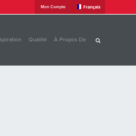
Français
Mon Compte
spiration
Qualité
À Propos De