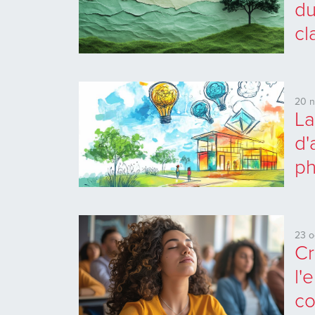
du
cl
20 
La
d'
ph
23 o
Cr
l'
co